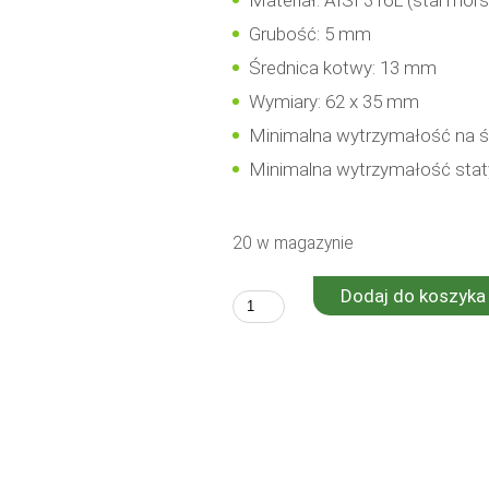
Materiał: AISI 316L (stal mors
Grubość: 5 mm
Średnica kotwy: 13 mm
Wymiary: 62 x 35 mm
Minimalna wytrzymałość na śc
Minimalna wytrzymałość staty
20 w magazynie
Dodaj do koszyka
ilość
Arcus
D12