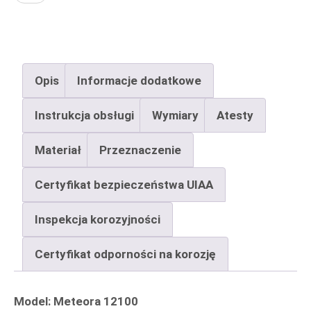
ilość
Meteora
12x100
mm
Opis
Informacje dodatkowe
Instrukcja obsługi
Wymiary
Atesty
Materiał
Przeznaczenie
Certyfikat bezpieczeństwa UIAA
Inspekcja korozyjności
Certyfikat odporności na korozję
Model: Meteora 12100