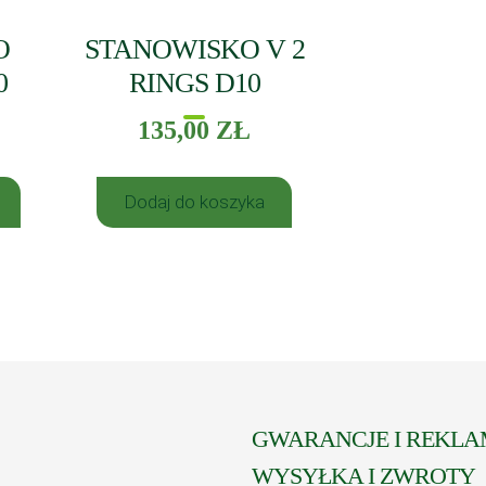
O
STANOWISKO V 2
0
RINGS D10
135,00
ZŁ
Dodaj do koszyka
GWARANCJE I REKLA
WYSYŁKA I ZWROTY