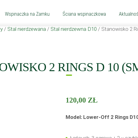
Wspinaczka na Zamku
Ściana wspinaczkowa
Aktualnoś
y
/
Stal nierdzewana
/
Stal nierdzewna D10
/
Stanowisko 2 Ri
OWISKO 2 RINGS D 10 (S
120,00
ZŁ
Model: Lower-Off 2 Rings D10