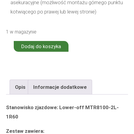
asekuracyjne (możliwość montażu górnego punktu
kotwiącego po prawej lub lewej stronie)
1 w magazynie
Dodaj do koszyka
ilość
Stanowisko
MTR8100-
2L-
Opis
Informacje dodatkowe
1R60
Stanowisko zjazdowe: Lower-off MTR8100-2L-
1R60
Zestaw zawiera: