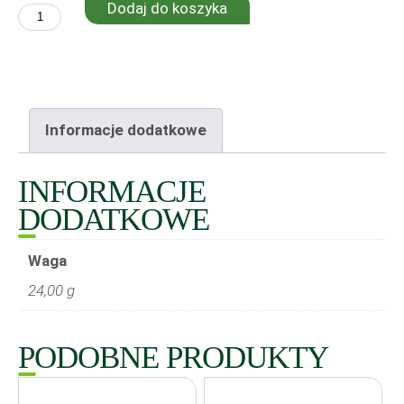
Dodaj do koszyka
ilość
Kolucho
SS
4048
Informacje dodatkowe
niespawane
INFORMACJE
DODATKOWE
Waga
24,00 g
PODOBNE PRODUKTY