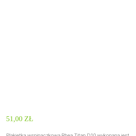
51,00
ZŁ
Plakietka wspinaczkowa Rhea Titan D10 wykonana jest