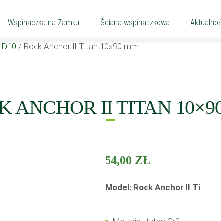
Wspinaczka na Zamku
Ściana wspinaczkowa
Aktualnoś
n D10
/
Rock Anchor II Titan 10×90 mm
K ANCHOR II TITAN 10×9
54,00
ZŁ
Model: Rock Anchor II Ti