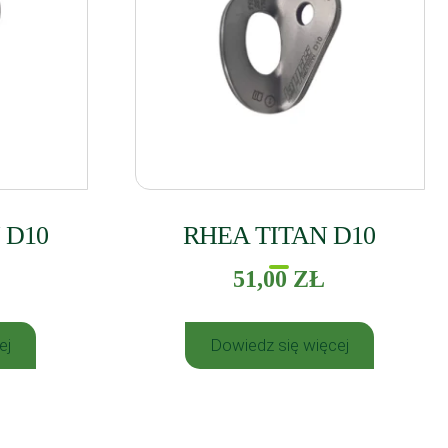
 D10
RHEA TITAN D10
51,00
ZŁ
ej
Dowiedz się więcej