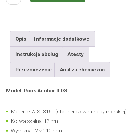
ilość
Rock
Anchor
II
Opis
Informacje dodatkowe
12x110
mm
Instrukcja obsługi
Atesty
Przeznaczenie
Analiza chemiczna
Model: Rock Anchor II D8
Materiał: AISI 316L (stal nierdzewna klasy morskiej)
Kotwa skalna: 12 mm
Wymiary: 12 × 110 mm