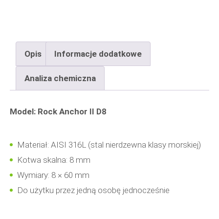
Rock
Anchor
II
Opis
Informacje dodatkowe
8x60
mm
Analiza chemiczna
Model: Rock Anchor II D8
Materiał: AISI 316L (stal nierdzewna klasy morskiej)
Kotwa skalna: 8 mm
Wymiary: 8 × 60 mm
Do użytku przez jedną osobę jednocześnie