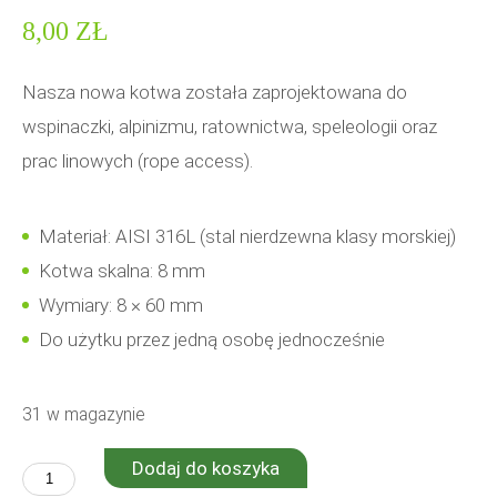
8,00
ZŁ
Nasza nowa kotwa została zaprojektowana do
wspinaczki, alpinizmu, ratownictwa, speleologii oraz
prac linowych (rope access).
Materiał: AISI 316L (stal nierdzewna klasy morskiej)
Kotwa skalna: 8 mm
Wymiary: 8 × 60 mm
Do użytku przez jedną osobę jednocześnie
31 w magazynie
Dodaj do koszyka
ilość